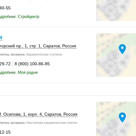
-40-55
дробнее: Стройцентр
я
location_on
горский пр., 1,
стр. 1
,
Саратов
,
Россия
итка, мозаика:
Керамические ступени
-29-72
8 (800) 100-86-85
дробнее: Моя родня
location_on
И. Осипова, 1,
корп. 4
,
Саратов
,
Россия
итка, мозаика:
Настенная керамическая плитка
-12-15