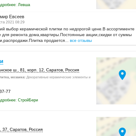
одробнее: Левша
мир Евсеев
ста 2021 08:29
й выбор керамической плитки по недорогой цене.В ассортименте
 для ремонта дома,квартиры.Постоянные акции,скидки от суммы
и,распродажи.Плитка продается...
все отзывы
и
нское ш., 81,
корп. 12
,
Саратов
,
Россия
location_on
итка, мозаика:
Декоративные керамические элементы и
-37-77
одробнее: СтройБери
location_on
, 37
,
Саратов
,
Россия