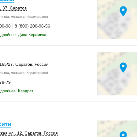
location_on
, 37
,
Саратов
итка, мозаика:
Керамогранит
-90-98
8 (800) 200-96-56
дробнее: Дива Керамика
location_on
165/27
,
Саратов
,
Россия
итка, мозаика:
Керамогранит
-78-79
дробнее: Квадрат
Сити
location_on
кая ул., 12,
Саратов
,
Россия