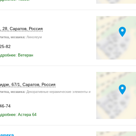
location_on
, 28
,
Саратов
,
Россия
итка, мозаика:
Линолеум
-25-82
дробнее: Ветеран
идзе
,
67/1
,
Саратов
,
Россия
location_on
итка, мозаика:
Декоративные керамические элементы и
-46-74
дробнее: Астера 64
амика