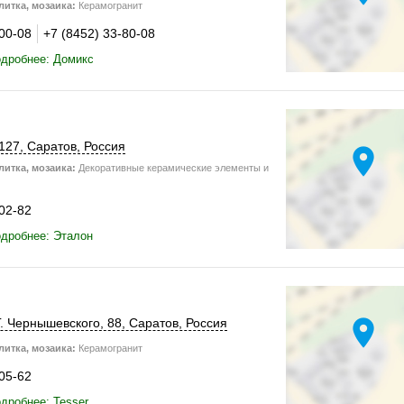
итка, мозаика:
Керамогранит
-00-08
+7 (8452) 33-80-08
одробнее: Домикс
127
,
Саратов
,
Россия
location_on
итка, мозаика:
Декоративные керамические элементы и
-02-82
дробнее: Эталон
location_on
Г. Чернышевского, 88,
Саратов
,
Россия
итка, мозаика:
Керамогранит
-05-62
дробнее: Tesser