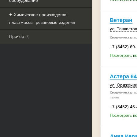
оборудование
Химическое производство:
Ветеран
пластмассы, резиновые изделия
ул. Танкистов
Прочее
(5)
Керамическая пл
+7 (8452) 69
Посмотреть по
Астера 64
ул. Орджоник
Керамическая пл
панно
+7 (8452) 46
Посмотреть по
Дива Кер