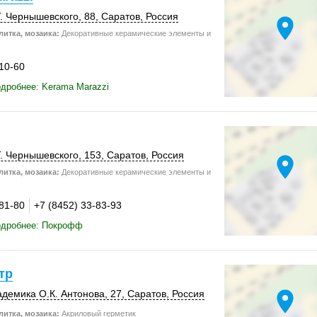
Г. Чернышевского, 88,
Саратов
,
Россия
location_on
итка, мозаика:
Декоративные керамические элементы и
-10-60
дробнее: Kerama Marazzi
Г. Чернышевского,
153
,
Саратов
,
Россия
location_on
итка, мозаика:
Декоративные керамические элементы и
-81-80
+7 (8452) 33-83-93
одробнее: Покрофф
тр
location_on
адемика О.К. Антонова, 27,
Саратов
,
Россия
итка, мозаика:
Акриловый герметик