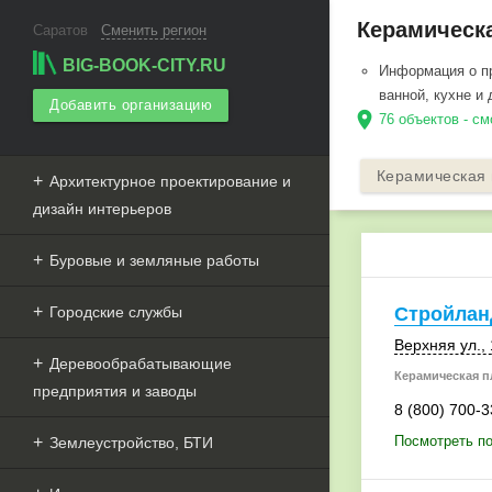
Керамическа
Саратов
Сменить регион
BIG-BOOK-CITY.RU
Информация о пр
ванной, кухне и
Добавить организацию
location_on
76 объектов - см
Керамическая 
Архитектурное проектирование и
дизайн интерьеров
Буровые и земляные работы
Городские службы
Стройлан
Верхняя ул., 
Деревообрабатывающие
Керамическая пл
предприятия и заводы
8 (800) 700-3
Посмотреть п
Землеустройство, БТИ