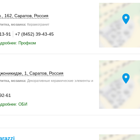
location_on
.
,
162
,
Саратов
,
Россия
итка, мозаика:
Керамогранит
-13-91
+7 (8452) 39-43-45
одробнее: Профком
жоникидзе, 1,
Саратов
,
Россия
location_on
итка, мозаика:
Декоративные керамические элементы и
-92-61
одробнее: ОБИ
razzi