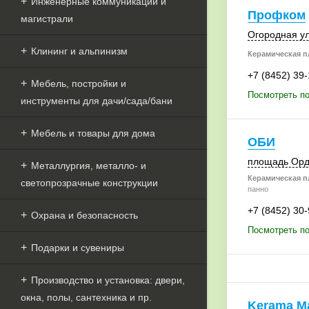
Инженерные коммуникации и
Профком
магистрали
Огородная ул
Клининг и альпинизм
Керамическая пл
+7 (8452) 39
Мебель, постройки и
Посмотреть п
инструменты для дачи/сада/бани
Мебель и товары для дома
ОБИ
площадь Орд
Металлургия, металло- и
Керамическая пл
светопрозрачные конструкции
панно
+7 (8452) 30
Охрана и безопасность
Посмотреть п
Подарки и сувениры
Производство и установка: двери,
окна, полы, сантехника и пр.
Kerama Ma